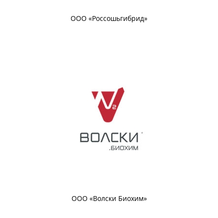
ООО «Россошьгибрид»
ООО «Волски Биохим»